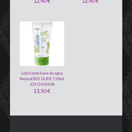
12,40
€
12,40
€
Lubricante base de agua
Natural BIO GLIDE 150ml
JOY DIVISION
13,50
€