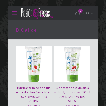
0
0,00
€
BIOglide
Lubricante base de agua
Lubricante base de agua
natural, sabor fresa 80 ml
natural, sabor creza 80 ml
JOY DIVISION-BIO
JOY DIVISION-BIO
GLIDE
GLIDE