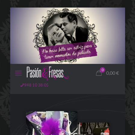
0
0,00
€
948 10 38 05