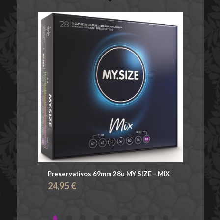
– MIX
Preservativos 69mm 28u MY SIZE – MIX
Prese
24,95
€
24,