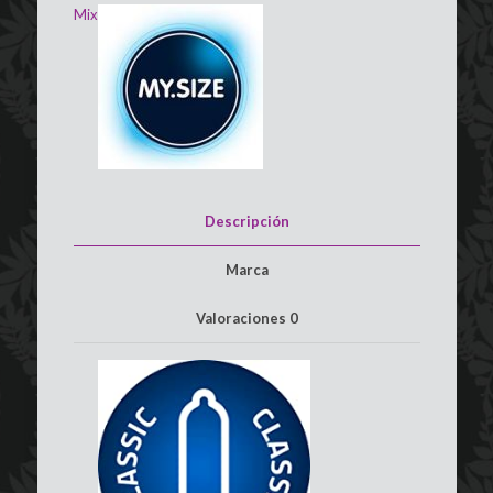
cantidad
Mix
Descripción
Marca
Valoraciones
0