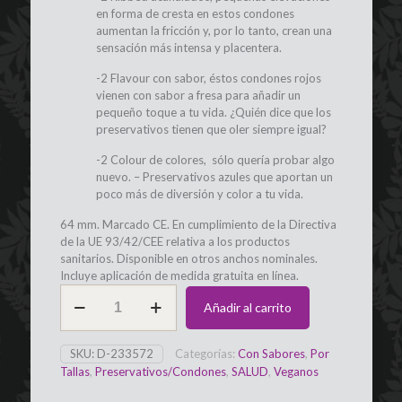
en forma de cresta en estos condones
aumentan la fricción y, por lo tanto, crean una
sensación más intensa y placentera.
-2 Flavour con sabor, éstos condones rojos
vienen con sabor a fresa para añadir un
pequeño toque a tu vida. ¿Quién dice que los
preservativos tienen que oler siempre igual?
-2 Colour de colores, sólo quería probar algo
nuevo. – Preservativos azules que aportan un
poco más de diversión y color a tu vida.
64 mm. Marcado CE. En cumplimiento de la Directiva
de la UE 93/42/CEE relativa a los productos
sanitarios. Disponible en otros anchos nominales.
Incluye aplicación de medida gratuita en línea.
Preservativos
Añadir al carrito
64mm
10u
MY
SKU:
D-233572
Categorías:
Con Sabores
,
Por
SIZE
Tallas
,
Preservativos/Condones
,
SALUD
,
Veganos
-
MIX