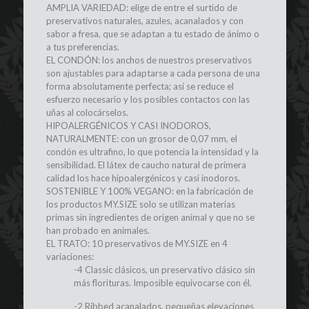
AMPLIA VARIEDAD: elige de entre el surtido de
preservativos naturales, azules, acanalados y con
sabor a fresa, que se adaptan a tu estado de ánimo o
a tus preferencias.
EL CONDÓN: los anchos de nuestros preservativos
son ajustables para adaptarse a cada persona de una
forma absolutamente perfecta; así se reduce el
esfuerzo necesario y los posibles contactos con las
uñas al colocárselos.
HIPOALERGÉNICOS Y CASI INODOROS,
NATURALMENTE: con un grosor de 0,07 mm, el
condón es ultrafino, lo que potencia la intensidad y la
sensibilidad. El látex de caucho natural de primera
calidad los hace hipoalergénicos y casi inodoros.
SOSTENIBLE Y 100% VEGANO: en la fabricación de
los productos MY.SIZE solo se utilizan materias
primas sin ingredientes de origen animal y que no se
han probado en animales.
EL TRATO: 10 preservativos de MY.SIZE en 4
variaciones:
-4 Classic clásicos, un preservativo clásico sin
más florituras. Imposible equivocarse con él.
-2 Ribbed acanalados, pequeñas elevaciones