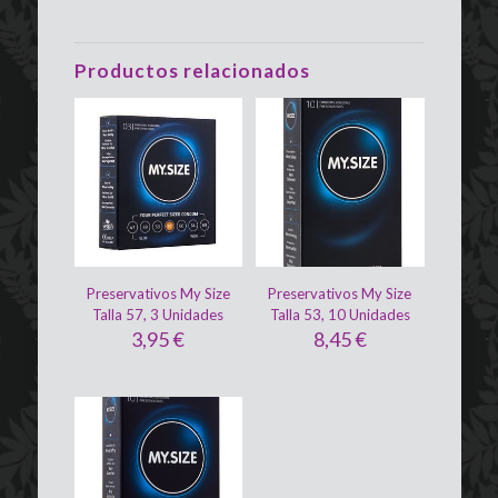
Productos relacionados
Preservativos My Size
Preservativos My Size
Talla 57, 3 Unidades
Talla 53, 10 Unidades
3,95
€
8,45
€