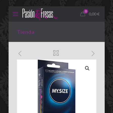
0
0,00
€
Tienda