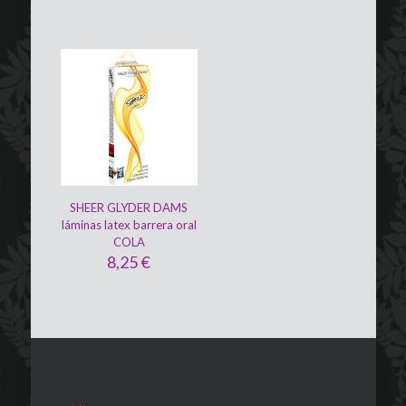
SHEER GLYDER DAMS
láminas latex barrera oral
COLA
8,25
€