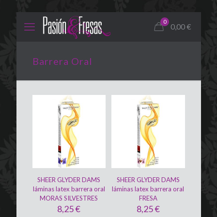
0
0,00
€
Barrera Oral
SHEER GLYDER DAMS
SHEER GLYDER DAMS
láminas latex barrera oral
láminas latex barrera oral
MORAS SILVESTRES
FRESA
8,25
€
8,25
€