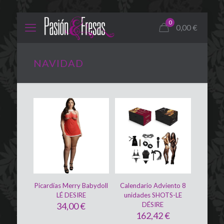
0
0,00
€
NAVIDAD
Picardías Merry Babydoll
Calendario Adviento 8
LÉ DESIRE
unidades SHOTS-LE
34,00
€
DÉSIRE
162,42
€