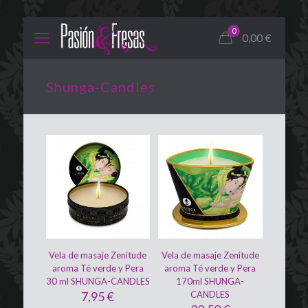
0
0,00
€
Shunga-Candles
Vela de masaje Zenitude
Vela de masaje Zenitude
aroma Té verde y Pera
aroma Té verde y Pera
30 ml SHUNGA-CANDLES
170ml SHUNGA-
7,95
€
CANDLES