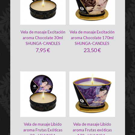
Vela de masaje Excitación
Vela de masaje Excitación
aroma Chocolate 30ml
aroma Chocolate 170ml
SHUNGA-CANDLES
SHUNGA-CANDLES
7,95
€
23,50
€
Vela de masaje Líbido
Vela de masaje Líbido
aroma Frutas Exóticas
aroma Frutas exóticas