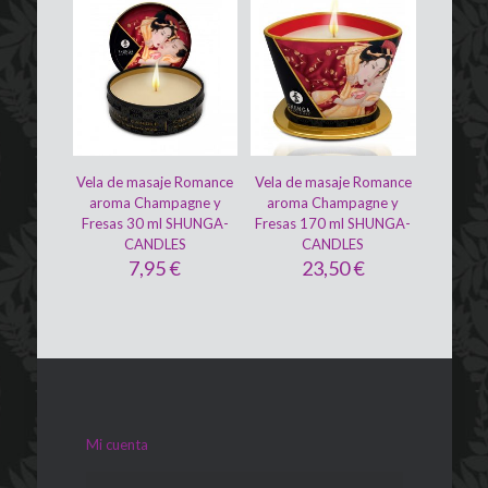
Vela de masaje Romance
Vela de masaje Romance
aroma Champagne y
aroma Champagne y
Fresas 30 ml SHUNGA-
Fresas 170 ml SHUNGA-
CANDLES
CANDLES
7,95
€
23,50
€
Mi cuenta