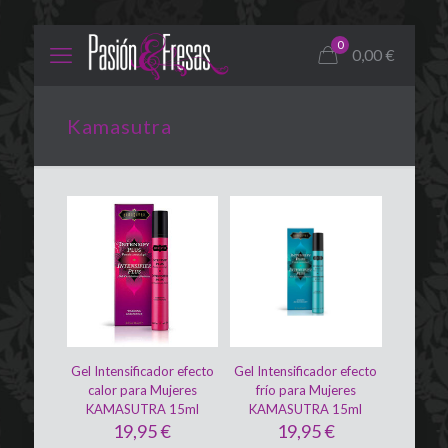
0
0,00
€
Kamasutra
Gel Intensificador efecto
Gel Intensificador efecto
calor para Mujeres
frío para Mujeres
KAMASUTRA 15ml
KAMASUTRA 15ml
19,95
€
19,95
€