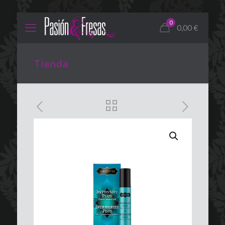
0
0,00
€
Tienda