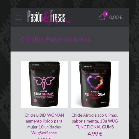
0
0,00
€
Chicles Potenciadores
Chicle LIBID WOMAN
Chicle Afrodisíaco Clímax,
aumento libido para
sabor a menta, 10u WUG
mujer 10 unidades
FUNCTIONAL GUMS
WugSexSense
4,99
€