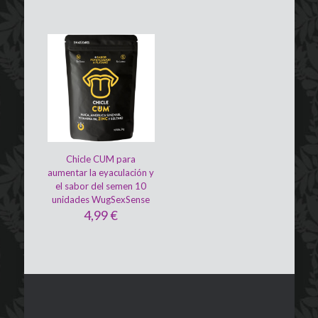
Chicle CUM para
aumentar la eyaculación y
el sabor del semen 10
unidades WugSexSense
4,99
€