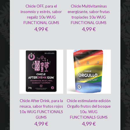
Chicle OFF, para el
Chicle Multivitaminas
insomnio y estrés, sabor
energizante, sabor frutas
regaliz 10u WUG
tropiacles 10u WUG
FUNCTIONAL GUMS
FUNCTIONAL GUMS
4,99
€
4,99
€
Chicle After Drink, para la
Chicle estimulante edición
resaca, sabor frutos rojos
Orgullo frutos del bosque
10u WUG FUNCTIONALS
10u. WUG
GUMS
FUNCTIONALS GUMS
4,99
€
4,99
€