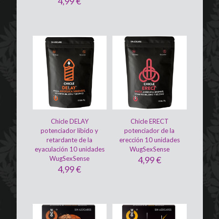
4,99
€
Chicle DELAY
Chicle ERECT
potenciador libido y
potenciador de la
retardante de la
erección 10 unidades
eyaculación 10 unidades
WugSexSense
WugSexSense
4,99
€
4,99
€