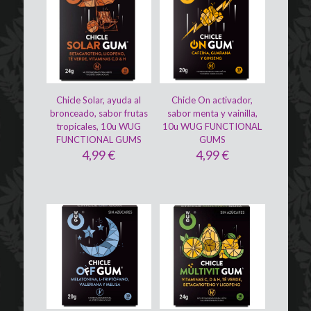
Chicle Solar, ayuda al
Chicle On activador,
bronceado, sabor frutas
sabor menta y vainilla,
tropicales, 10u WUG
10u WUG FUNCTIONAL
FUNCTIONAL GUMS
GUMS
4,99
€
4,99
€