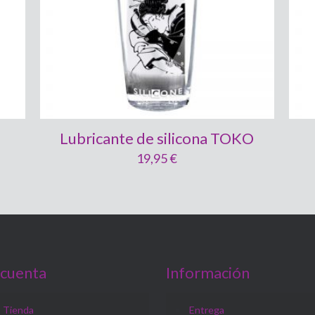
Lubricante de silicona TOKO
19,95
€
 cuenta
Información
Tienda
Entrega