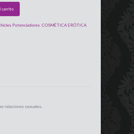
 carrito
hicles Potenciadores
,
COSMÉTICA ERÓTICA
r relaciones sexuales.