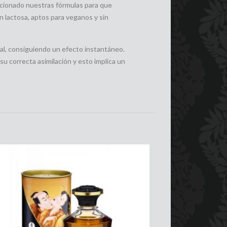
eccionado nuestras fórmulas para que
in lactosa, aptos para veganos y sin
cal, consiguiendo un efecto instantáneo.
su correcta asimilación y esto implica un