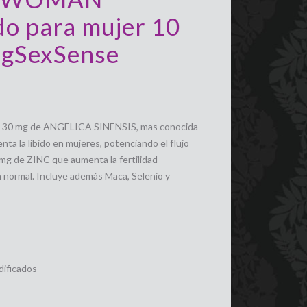
do para mujer 10
ugSexSense
a 30 mg de ANGELICA SINENSIS, mas conocida
 la líbido en mujeres, potenciando el flujo
 mg de ZINC que aumenta la fertilidad
 normal. Incluye además Maca, Selenio y
ificados