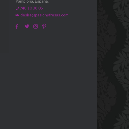
Pamplona, España.
948 10 38 05
desire@pasionyfresas.com