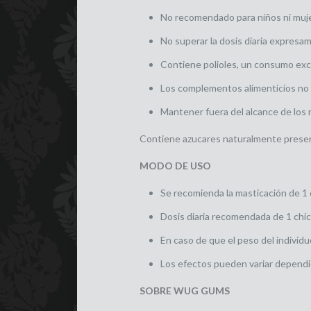
No recomendado para niños ni muj
No superar la dosis diaria expres
Contiene polioles, un consumo exc
Los complementos alimenticios no d
Mantener fuera del alcance de los
Contiene azucares naturalmente prese
MODO DE USO
Se recomienda la masticación de 1 c
Dosis diaria recomendada de 1 chic
En caso de que el peso del individu
Los efectos pueden variar dependi
SOBRE WUG GUMS