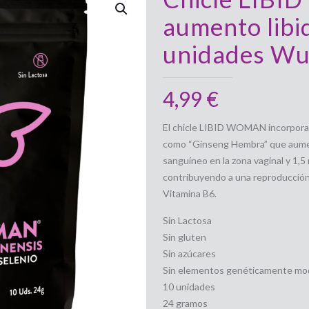
aumento libi
unidades W
4,99
€
El chicle LIBID WOMAN incorpor
como “Ginseng Hembra” que aumenta
sanguíneo en la zona vaginal y 1,5
contribuyendo a una reproducción
Vitamina B6.
Sin Lactosa
Sin gluten
Sin azúcares
Sin elementos genéticamente mod
10 unidades
24 gramos