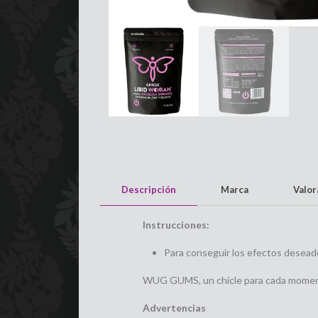
Descripción
Marca
Valo
Instrucciones:
Para conseguir los efectos desead
WUG GUMS, un chicle para cada moment
Advertencias