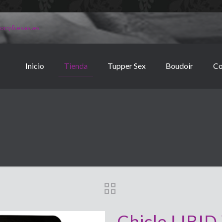
onyfresas.es
Inicio
Tienda
Tupper Sex
Boudoir
Co
Chicle LIB