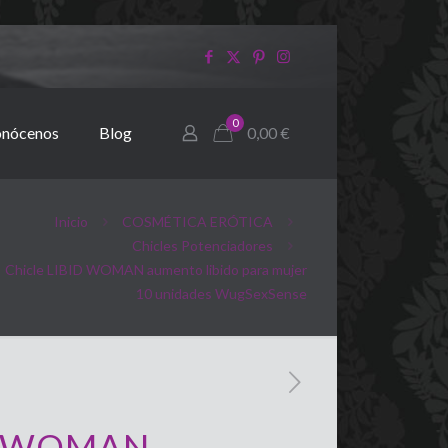
0
nócenos
Blog
0,00
€
Inicio
COSMÉTICA ERÓTICA
Chicles Potenciadores
Chicle LIBID WOMAN aumento libido para mujer
10 unidades WugSexSense
ID WOMAN