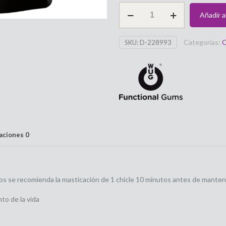
Chicle
Añadir al
LIBID
WOMAN
Categorías:
C
SKU:
D-228993
aumento
libido
para
mujer
10
unidades
WugSexSense
cantidad
raciones
0
os se recomienda la masticación de 1 chicle 10 minutos antes de mantene
o de la vida