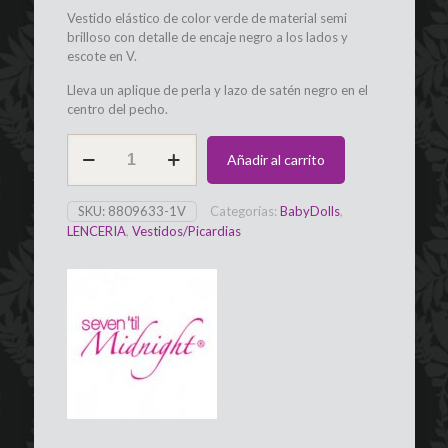
Vestido elástico de color verde de material semi
brilloso con detalle de encaje negro a los lados y
escote en V.
Lleva un aplique de perla y lazo de satén negro en el
centro del pecho.
Picardías
Añadir al carrito
Verde
con
transparencias
SKU:
8809633-1V
Categorías:
BabyDolls
,
SEVEN
LENCERIA
,
Vestidos/Picardias
TILL
MIDNIGTH
cantidad