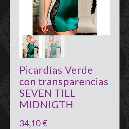
Picardías Verde
con transparencias
SEVEN TILL
MIDNIGTH
34,10
€