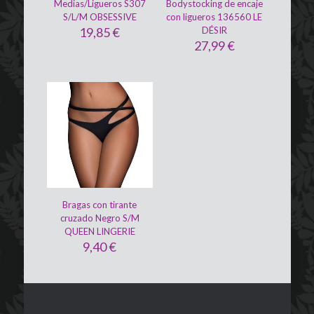
Medias/Ligueros S307
Bodystocking de encaje
S/L/M OBSESSIVE
con ligueros 136560 LE
19,85
€
DÉSIR
27,99
€
Bragas con tirante
cruzado Negro S/M
QUEEN LINGERIE
9,40
€