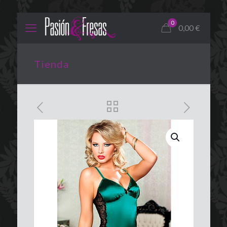
0
0,00
€
Tienda