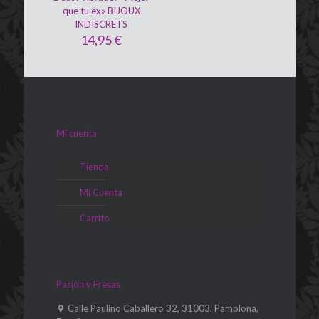
que tu ex» BIJOUX
INDISCRETS
14,95
€
Mi cuenta
Tienda
Mi Cuenta
Carrito
Pasión y Fresas
Calle Paulino Caballero 32, 31003, Pamplona,