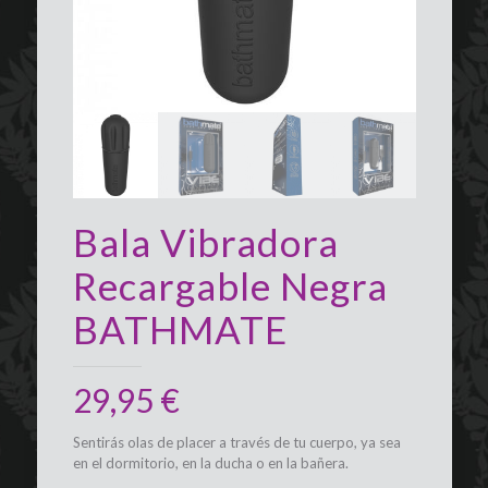
Bala Vibradora
Recargable Negra
BATHMATE
29,95
€
Sentirás olas de placer a través de tu cuerpo, ya sea
en el dormitorio, en la ducha o en la bañera.