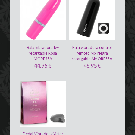
Bala vibradora Ivy
Bala vibradora control
recargable Rosa
remoto Nix Negra
MORESSA
recargable AMORESSA
44,95
€
46,95
€
Dedal Vibrador «Mejor