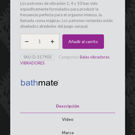
Los patrones de vibración 1, 4 y 10 han sido
específicamente formulados para producir la
frecuencia perfecta para el orgasmo intenso, la
llamada «zona mágica». Los patrones restantes están
diseñados alrededor del juego sensual.
Bala
Añadir al carrito
Vibradora
Recargable
Negra
SKU:
D-217903
Categorías:
Balas vibradoras
,
BATHMATE
VIBRADORES
cantidad
Descripción
Video
Marca