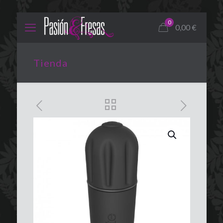
0
0,00
€
Tienda