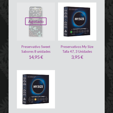
Agotado
Preservativo Sweet
Preservativos My Size
Sabores 8 unidades
Talla 47, 3 Unidades
14,95
€
3,95
€