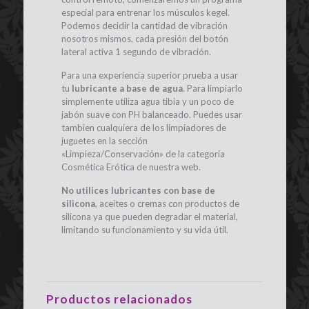
especial para entrenar los músculos kegel.
Podemos decidir la cantidad de vibración
nosotros mismos, cada presión del botón
lateral activa 1 segundo de vibración.
Para una experiencia superior prueba a usar
tu
lubricante a base de agua
. Para limpiarlo
simplemente utiliza agua tibia y un poco de
jabón suave con PH balanceado. Puedes usar
tambien cualquiera de los limpiadores de
juguetes en la sección
«Limpieza/Conservación» de la categoría
Cosmética Erótica de nuestra web.
No utilices lubricantes con base de
silicona
, aceites o cremas con productos de
silicona ya que pueden degradar el material,
limitando su funcionamiento y su vida útil.
Productos relacionados