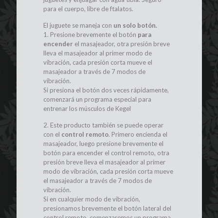
para el cuerpo, libre de ftalatos.
El juguete se maneja con
un solo botón.
1. Presione brevemente el botón
para
encender
el masajeador, otra presión breve
lleva el masajeador al primer modo de
vibración, cada presión corta mueve el
masajeador a través de 7 modos de
vibración.
Si presiona el botón dos veces rápidamente,
comenzará un programa especial para
entrenar los músculos de Kegel
2. Este producto también se puede operar
con el
control remoto
. Primero encienda el
masajeador, luego presione brevemente el
botón para encender el control remoto, otra
presión breve lleva el masajeador al primer
modo de vibración, cada presión corta mueve
el masajeador a través de 7 modos de
vibración.
Si en cualquier modo de vibración,
presionamos brevemente el botón lateral del
control remoto, comenzaremos un programa