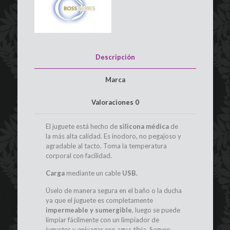
Show
BOSS
SERIES
cantidad
Descripción
Marca
Valoraciones
0
El juguete está hecho de
silicona médica
de
la más alta calidad. Es inodoro, no pegajoso y
agradable al tacto. Toma la temperatura
corporal con facilidad.
Carga
mediante un cable
USB.
Úselo de manera segura en el baño o la ducha
ya que el juguete es completamente
impermeable y sumergible
, luego se puede
limpiar fácilmente con un limpiador de
juguetes y enjuagar con agua tibia. Seguro