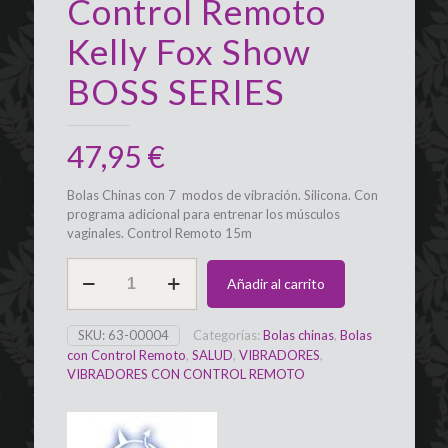
Control Remoto
Kelly Fox Show
BOSS SERIES
47,95
€
Bolas Chinas con 7 modos de vibración. Silicona. Con
programa adicional para entrenar los músculos
vaginales. Control Remoto 15m
Bolas
Añadir al carrito
de
Kegel
con
SKU:
63-00004
Categorías:
Bolas chinas
,
Bolas
Vibración
con Control Remoto
,
SALUD
,
VIBRADORES
,
y
VIBRADORES CON CONTROL REMOTO
Control
Remoto
Kelly
Fox