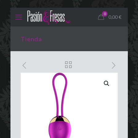
0
0,00
€
Tienda