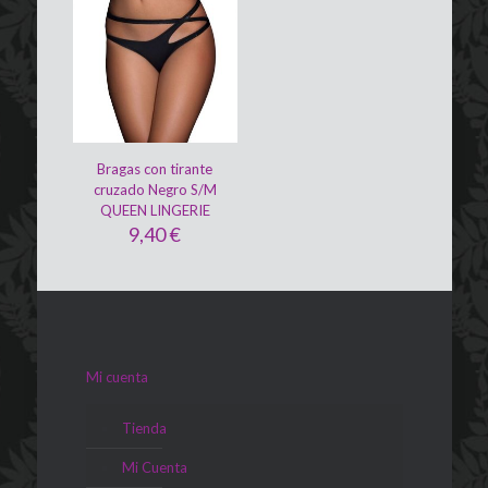
Bragas con tirante
cruzado Negro S/M
QUEEN LINGERIE
9,40
€
Mi cuenta
Tienda
Mi Cuenta