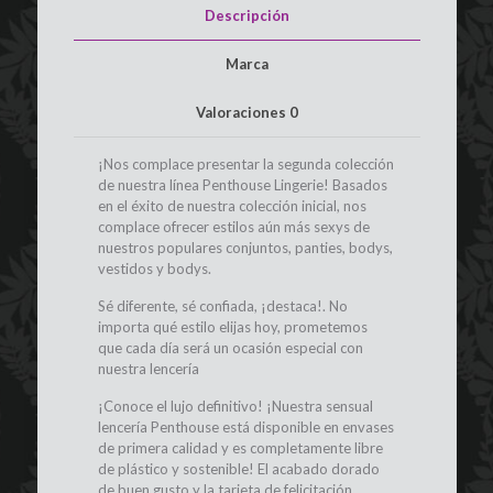
Descripción
Marca
Valoraciones
0
¡Nos complace presentar la segunda colección
de nuestra línea Penthouse Lingerie! Basados
en el éxito de nuestra colección inicial, nos
complace ofrecer estilos aún más sexys de
nuestros populares conjuntos, panties, bodys,
vestidos y bodys.
Sé diferente, sé confiada, ¡destaca!. No
importa qué estilo elijas hoy, prometemos
que cada día será un ocasión especial con
nuestra lencería
¡Conoce el lujo definitivo! ¡Nuestra sensual
lencería Penthouse está disponible en envases
de primera calidad y es completamente libre
de plástico y sostenible! El acabado dorado
de buen gusto y la tarjeta de felicitación