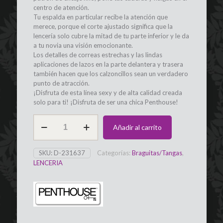
centro de atención.
Tu espalda en particular recibe la atención que
merece, porque el corte ajustado significa que la
lencería solo cubre la mitad de tu parte inferior y le da
a tu novia una visión emocionante.
Los detalles de correas estrechas y las lindas
aplicaciones de lazos en la parte delantera y trasera
también hacen que los calzoncillos sean un verdadero
punto de atracción.
¡Disfruta de esta línea sexy y de alta calidad creada
solo para ti! ¡Disfruta de ser una chica Penthouse!
Braguitas
Añadir al carrito
negras
S/M
Mermaid
SKU:
D-231637
Categorías:
Braguitas/Tangas
,
PENTHOUSE
LENCERIA
cantidad