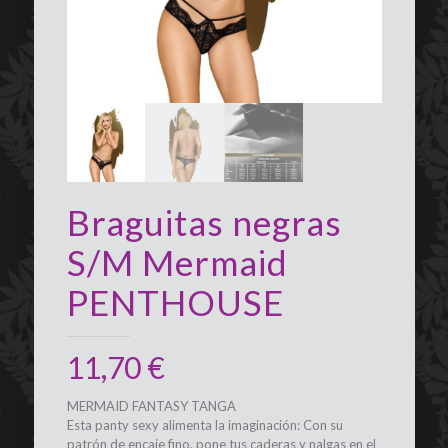
Braguitas negras
S/M Mermaid
PENTHOUSE
11,70
€
MERMAID FANTASY TANGA
Esta panty sexy alimenta la imaginación: Con su
patrón de encaje fino, pone tus caderas y nalgas en el