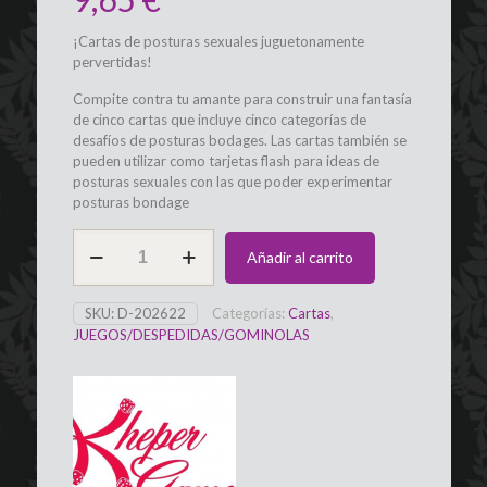
¡Cartas de posturas sexuales juguetonamente
pervertidas!
Compite contra tu amante para construir una fantasía
de cinco cartas que incluye cinco categorías de
desafíos de posturas bodages. Las cartas también se
pueden utilizar como tarjetas flash para ideas de
posturas sexuales con las que poder experimentar
posturas bondage
Cartas
Añadir al carrito
50
Posiciones
de
SKU:
D-202622
Categorías:
Cartas
,
Bondage
JUEGOS/DESPEDIDAS/GOMINOLAS
ES/EN/DE/FR
KHEPER
GAMES
cantidad