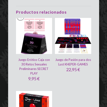
Productos relacionados
Juego Erótico Caja con
Juego de Pasión para dos
30 Retos Sexuales
Lust KHEPER-GAMES
Preliminares SECRET
22,95
€
PLAY
9,95
€