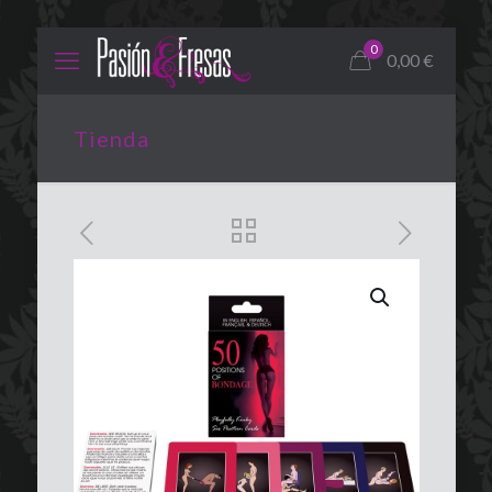
0
0,00
€
Tienda