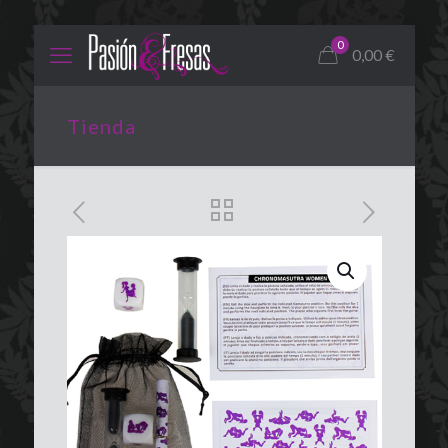
0
0,00
€
Tienda