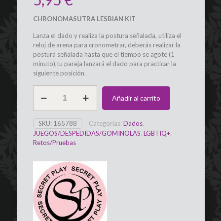
CHRONOMASUTRA LESBIAN KIT
Lanza el dado y realiza la postura señalada, utiliza el
reloj de arena para cronometrar, deberás realizar la
postura señalada hasta que el tiempo se agote (1
minuto),tu pareja lanzará el dado para practicar la
siguiente posición.
Juego
Añadir al carrito
dado
de
posturas
SKU:
165788
Categorías:
Dados
,
y
JUEGOS/DESPEDIDAS/GOMINOLAS
,
LGBTIQ+
,
tiempo
Retos/Pruebas
Chronasutra
Kit
Lésbico
SECRET
PLAY
cantidad