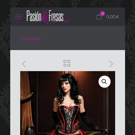
0
0,00
€
Tienda