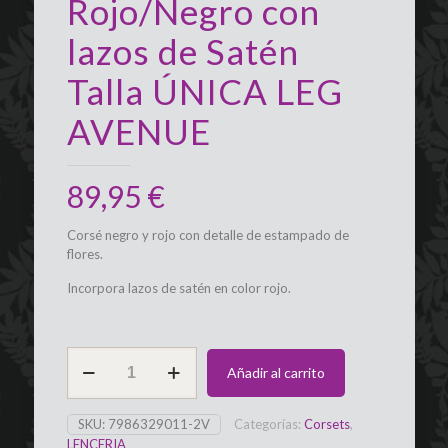
Rojo/Negro con
lazos de Satén
Talla ÚNICA LEG
AVENUE
89,95
€
Corsé negro y rojo con detalle de estampado de
flores.
Incorpora lazos de satén en color rojo.
Corset
Añadir al carrito
Raven
Rojo/Negro
con
SKU:
7986329011-2V
Categorías:
Corsets
,
lazos
LENCERIA