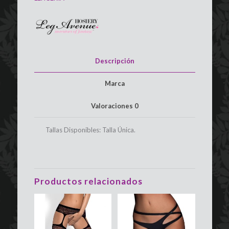
de
Satén
Talla
ÚNICA
LEG
AVENUE
cantidad
Descripción
Marca
Valoraciones
0
Tallas Disponibles: Talla Única.
Productos relacionados