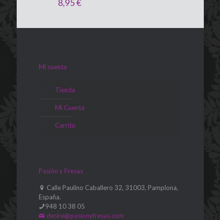
8,95
€
Mi cuenta
Tienda
Mi Cuenta
Carrito
Pasión y Fresas
Calle Paulino Caballero 32, 31003, Pamplona,
España.
948 10 38 05
desire@pasionyfresas.com