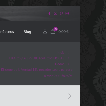
0
nócenos
Blog
0,00
€
Inicio
JUEGOS/DESPEDIDAS/GOMINOLAS
Dados
El juego de la Verdad, Mis pecados…para pareja o
grupo de amigos/as