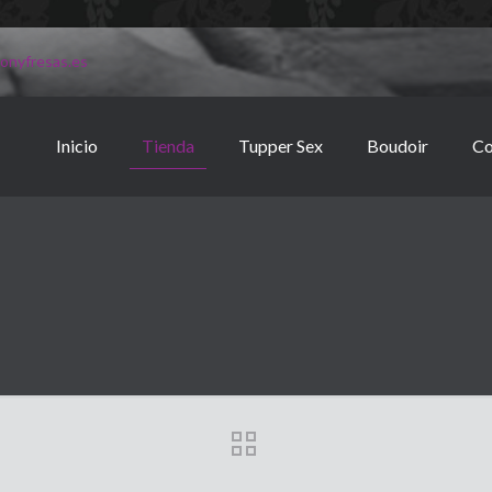
onyfresas.es
Inicio
Tienda
Tupper Sex
Boudoir
Co