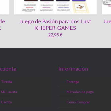
de
Juego de Pasión para dos Lust
Ju
E
KHEPER-GAMES
22,95
€
 cuenta
Información
Tienda
Entrega
Mi Cuenta
Métodos de pago
Carrito
Cómo Comprar