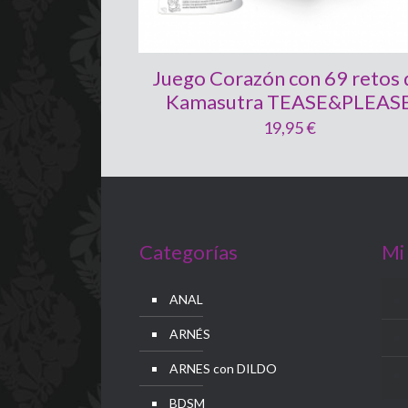
Juego Corazón con 69 retos 
Kamasutra TEASE&PLEAS
19,95
€
Categorías
Mi
ANAL
ARNÉS
ARNES con DILDO
BDSM