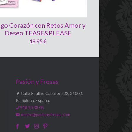
ego Corazón con Retos Amor y
Deseo TEASE&PLEASE
19,95
€
Pasión y Fresas
Calle Paulino Caballero 32, 31003,
Pamplona, España.
948 10 38 05
desire@pasionyfresas.com