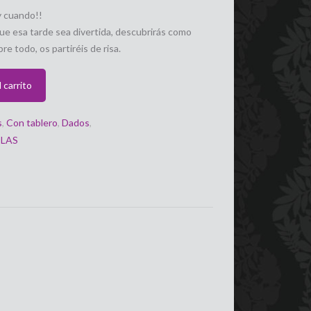
y cuando!!
ue esa tarde sea divertida, descubrirás como
e todo, os partiréis de risa.
 carrito
s
,
Con tablero
,
Dados
,
LAS