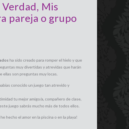
a Verdad, Mis
a pareja o grupo
cados
ha sido creado para romper el hielo y que
eguntas muy divertidas y atrevidas que harán
e ellas son preguntas muy locas.
abías conocido un juego tan atrevido y
ntimidad tu mejor amigo/a, compañero de clase,
este juego sabrás mucho más de todos ellos.
he hecho el amor en la piscina o en la playa!