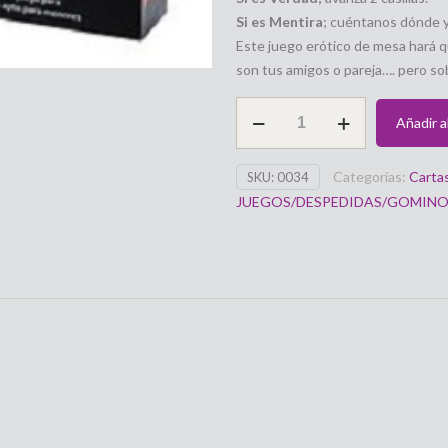
Si es Mentira
; cuéntanos dónde 
Este juego erótico de mesa hará q
son tus amigos o pareja…. pero sobr
El
Añadir al
juego
de
Categorías:
Carta
SKU:
0034
la
JUEGOS/DESPEDIDAS/GOMINO
Verdad,
Mis
pecados...para
pareja
o
grupo
de
amigos/as
cantidad