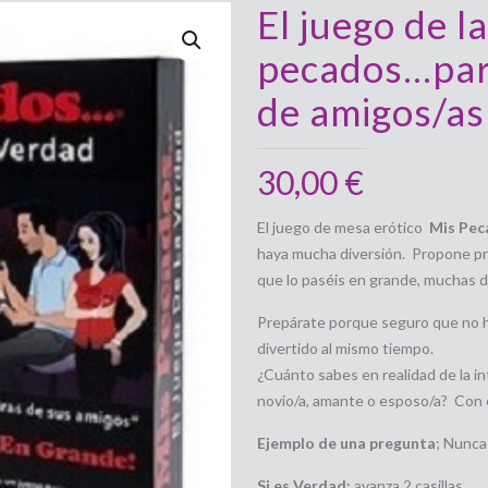
El juego de l
pecados…par
de amigos/as
30,00
€
El juego de mesa erótico
Mis Pe
haya mucha diversión. Propone pr
que lo paséis en grande, muchas d
Prepárate porque seguro que no h
divertido al mismo tiempo.
¿Cuánto sabes en realidad de la i
novio/a, amante o esposo/a? Con 
Ejemplo de una pregunta
; Nunca 
Si es Verdad;
avanza 2 casillas.