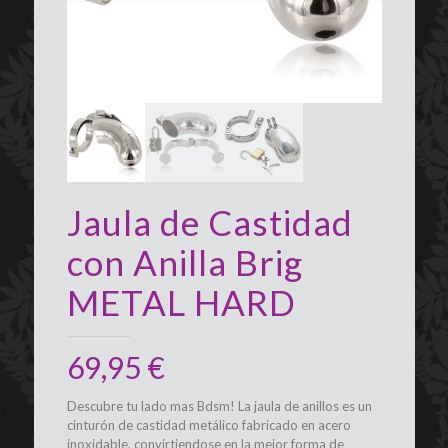
Jaula de Castidad
con Anilla Brig
METAL HARD
69,95
€
Descubre tu lado mas Bdsm! La jaula de anillos es un
cinturón de castidad metálico fabricado en acero
inoxidable, convirtiendose en la mejor forma de