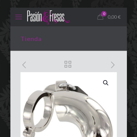
0
0,00
€
Tienda