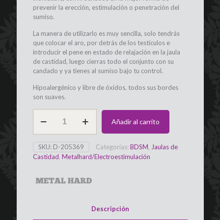
prevenir la erección, estimulación o penetración del
sumiso.
La manera de utilizarlo es muy sencilla, solo tendrás
que colocar el aro, por detrás de los testículos e
introducir el pene en estado de relajación en la jaula
de castidad, luego cierras todo el conjunto con su
candado y ya tienes al sumiso bajo tu control.
Hipoalergénico y libre de óxidos, todos sus bordes
son suaves.
Jaula
Añadir al carrito
de
Castidad
con
SKU:
D-205369
Categorías:
BDSM
,
Jaulas de
Anilla
Castidad
,
Metalhard/Electroestimulación
Brig
METAL
HARD
cantidad
Descripción