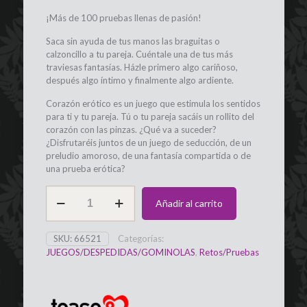
¡Más de 100 pruebas llenas de pasión!
Saca sin ayuda de tus manos las braguitas o
calzoncillo a tu pareja. Cuéntale una de tus más
traviesas fantasías. Házle primero algo cariñoso,
después algo íntimo y finalmente algo ardiente.
Corazón erótico es un juego que estimula los sentidos
para ti y tu pareja. Tú o tu pareja sacáis un rollito del
corazón con las pinzas. ¿Qué va a suceder?
¿Disfrutaréis juntos de un juego de seducción, de un
preludio amoroso, de una fantasía compartida o de
una prueba erótica?
Juego
Añadir al carrito
Corazón
con
100
SKU:
66521
Categorías:
Retos
JUEGOS/DESPEDIDAS/GOMINOLAS
,
Retos/Pruebas
Eróticos
TEASE&PLEASE
cantidad