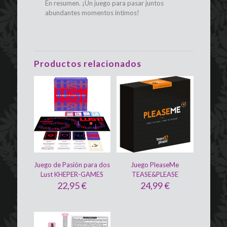
En resumen. ¡Un juego para pasar juntos
abundantes momentos íntimos!
Productos relacionados
Juego de Pasión para dos
Juego PleaseMe
Lust KHEPER-GAMES
TEASE&PLEASE
22,95
€
24,99
€