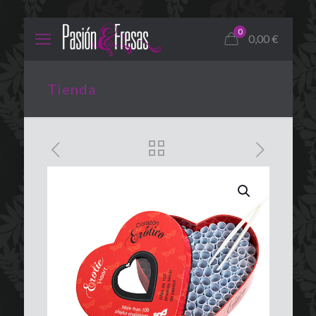
0
0,00
€
Tienda