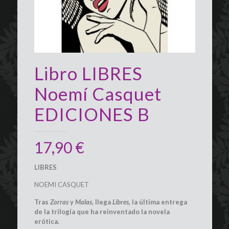
Libro LIBRES
Noemí Casquet
EDICIONES B
17,90
€
LIBRES
NOEMI CASQUET
Tras
Zorras
y
Malas
, llega
Libres
, la última entrega
de la trilogía que ha reinventado la novela
erótica.