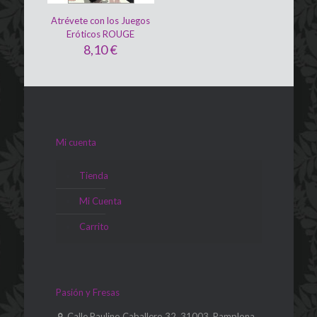
Atrévete con los Juegos
Eróticos ROUGE
8,10
€
Mi cuenta
Tienda
Mi Cuenta
Carrito
Pasión y Fresas
Calle Paulino Caballero 32, 31003, Pamplona,