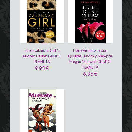
Libro Calendar Girl 1,
Libro Pídeme lo que
Audrey Carlan GRUPO
Quieras, Ahora y Siempre
PLANETA
Megan Maxwell GRUPO
9,95
€
PLANETA
6,95
€