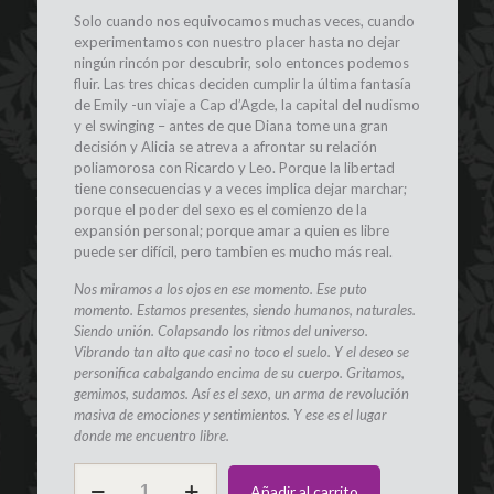
Solo cuando nos equivocamos muchas veces, cuando
experimentamos con nuestro placer hasta no dejar
ningún rincón por descubrir, solo entonces podemos
fluir. Las tres chicas deciden cumplir la última fantasía
de Emily -un viaje a Cap d’Agde, la capital del nudismo
y el swinging – antes de que Diana tome una gran
decisión y Alicia se atreva a afrontar su relación
poliamorosa con Ricardo y Leo. Porque la libertad
tiene consecuencias y a veces implica dejar marchar;
porque el poder del sexo es el comienzo de la
expansión personal; porque amar a quien es libre
puede ser difícil, pero tambien es mucho más real.
Nos miramos a los ojos en ese momento. Ese puto
momento. Estamos presentes, siendo humanos, naturales.
Siendo unión. Colapsando los ritmos del universo.
Vibrando tan alto que casi no toco el suelo. Y el deseo se
personifica cabalgando encima de su cuerpo. Gritamos,
gemimos, sudamos. Así es el sexo, un arma de revolución
masiva de emociones y sentimientos. Y ese es el lugar
donde me encuentro libre.
Libro
Añadir al carrito
LIBRES