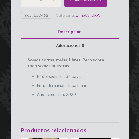
Noemí
Casquet
SKU:
150462
Categoría:
LITERATURA
EDICIONES
B
cantidad
Descripción
Valoraciones
0
Somos zorras, malas, libres. Pero sobre
todo somos nuestras.
Nº de páginas: 336 págs.
Encuadernación: Tapa blanda
Año de edición: 2020
Productos relacionados