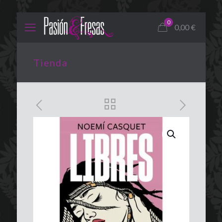
0
0,00
€
Tienda