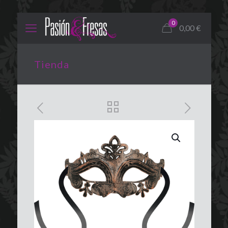
0
0,00
€
Tienda