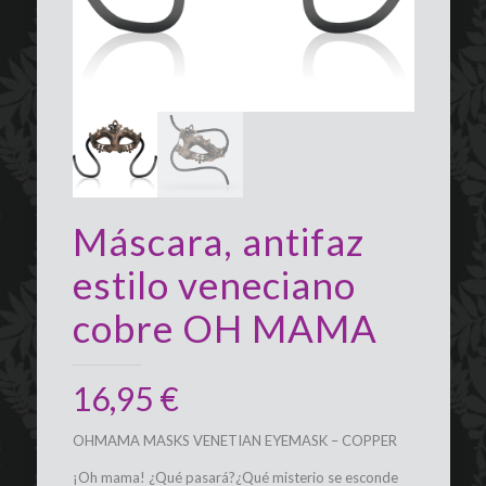
Máscara, antifaz
estilo veneciano
cobre OH MAMA
16,95
€
OHMAMA MASKS VENETIAN EYEMASK – COPPER
¡Oh mama! ¿Qué pasará?¿Qué misterio se esconde