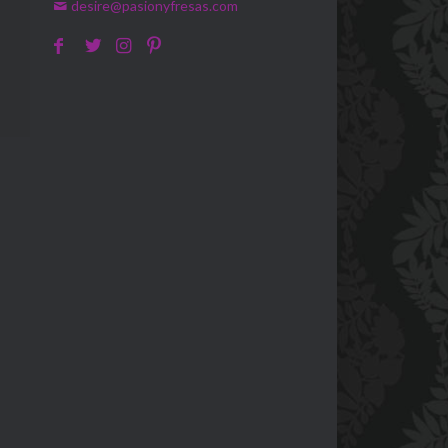
desire@pasionyfresas.com