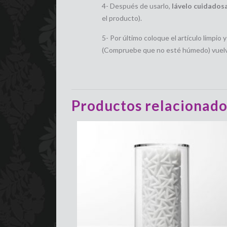
4- Después de usarlo,
lávelo cuidados
el producto).
5- Por último coloque el artículo limpio
(Compruebe que no esté húmedo) vuelva a
Productos relacionado