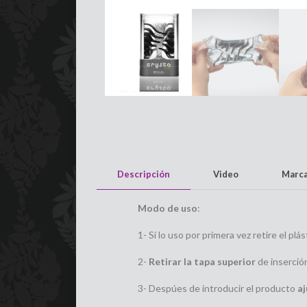
Descripción
Video
Marc
Modo de uso
:
1- Si lo uso por primera vez retire el plá
2-
Retirar la tapa superior
de inserción
3- Despúes de introducir el producto
aj