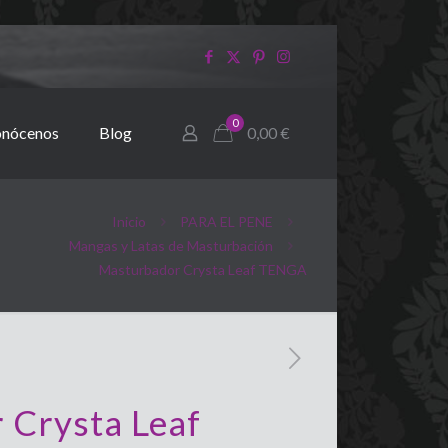
0
nócenos
Blog
0,00
€
Inicio
PARA EL PENE
Mangas y Latas de Masturbación
Masturbador Crysta Leaf TENGA
 Crysta Leaf