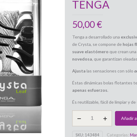
TENGA
50,00
€
Tenga a desarrollado una
exclusi
de Crysta, se compone de
hojas 
suave elastómero
que crean una
novedosa
, que garantizan oleadas
Ajusta
las sensaciones con sólo
a
Éstas dinámicas bolas flotantes t
apenas esfuerzos
.
És reutilizable, fácil de limpiar y de
Masturbador
Añadir al
Crysta
Leaf
Categorías:
Man
SKU:
143484
TENGA