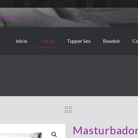
onyfresas.es
Inicio
Tienda
Tupper Sex
Boudoir
Co
Masturbador