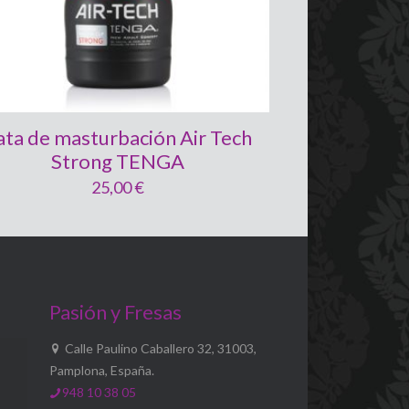
ata de masturbación Air Tech
Strong TENGA
25,00
€
Pasión y Fresas
Calle Paulino Caballero 32, 31003,
Pamplona, España.
948 10 38 05