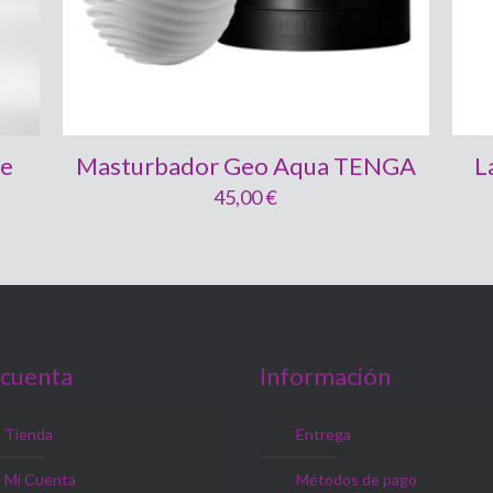
le
Masturbador Geo Aqua TENGA
L
45,00
€
 cuenta
Información
Tienda
Entrega
Mi Cuenta
Métodos de pago