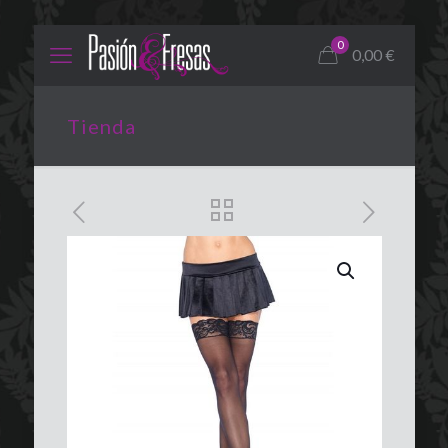
0
0,00
€
Tienda