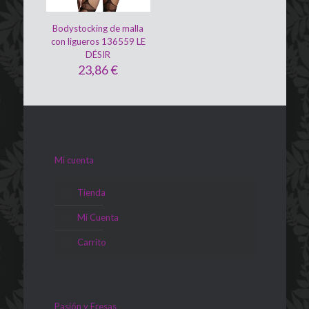
Bodystocking de malla
con ligueros 136559 LE
DÉSIR
23,86
€
Mi cuenta
Tienda
Mi Cuenta
Carrito
Pasión y Fresas