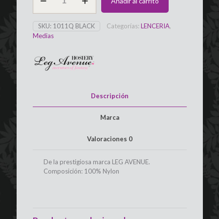
Añadir al carrito
con
Liga
de
SKU:
1011Q BLACK
Categorías:
LENCERIA
,
Encaje
Medias
Plus
LEG
AVENUE
cantidad
Descripción
Marca
Valoraciones
0
De la prestigiosa marca LEG AVENUE.
Composición: 100% Nylon