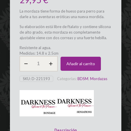
La mordaza tiene forma de hueso para perro para
darle a tus aventuras eróticas una nueva mordida.
Su elaboración está libre de ftalato y contiene silicona
de alto grado, esta mordaza es completamente
ajustable viene con dos correas y una fuerte hebilla.
Resistente al agua.
Medidas: 14.8 x 2.5cm
Mordaza
Añadir al carrito
con
forma
de
SKU:
D-221193
Categorías:
BDSM
,
Mordazas
hueso,
ajustable,
silicona,
Negro/Rojo
DARKNESS
cantidad
Descripción