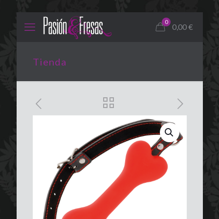
0
0,00
€
Tienda