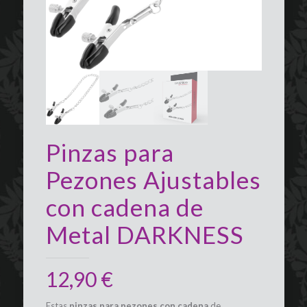
Pinzas para
Pezones Ajustables
con cadena de
Metal DARKNESS
12,90
€
Estas
pinzas para pezones con cadena
de