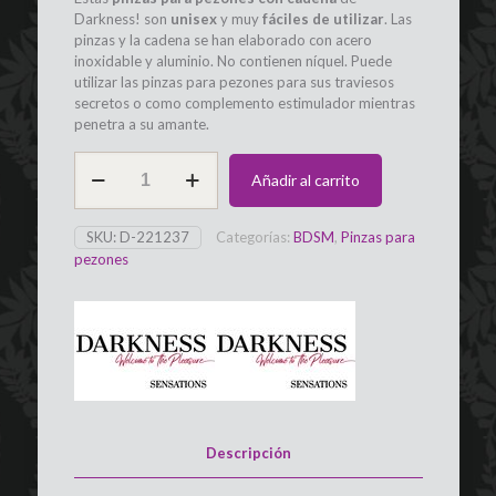
Darkness! son
unisex
y muy
fáciles de utilizar
. Las
pinzas y la cadena se han elaborado con acero
inoxidable y aluminio. No contienen níquel. Puede
utilizar las pinzas para pezones para sus traviesos
secretos o como complemento estimulador mientras
penetra a su amante.
Pinzas
Añadir al carrito
para
Pezones
Ajustables
SKU:
D-221237
Categorías:
BDSM
,
Pinzas para
con
pezones
cadena
de
Metal
DARKNESS
cantidad
Descripción