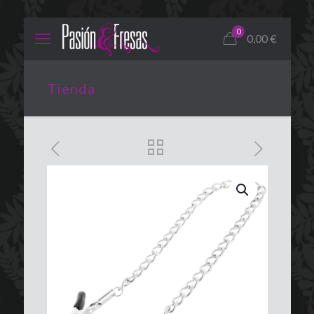
0
0,00
€
Tienda