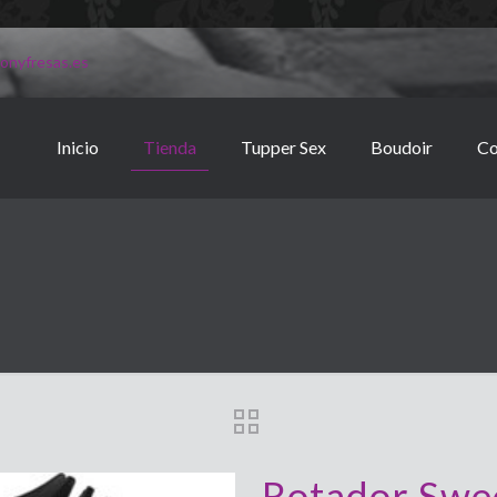
onyfresas.es
Inicio
Tienda
Tupper Sex
Boudoir
Co
Rotador Swe