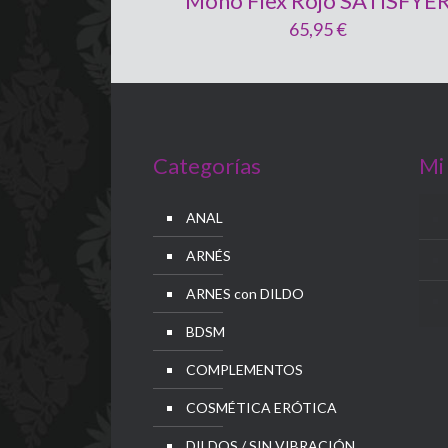
Mono Flex Rojo SATISFYE
65,95
€
Categorías
Mi
ANAL
ARNÉS
ARNES con DILDO
BDSM
COMPLEMENTOS
COSMÉTICA ERÓTICA
DILDOS / SIN VIBRACIÓN