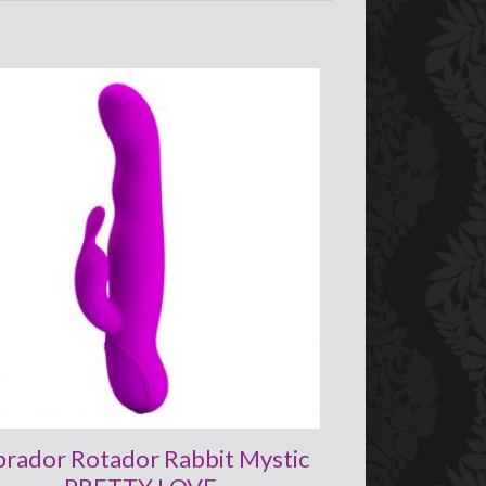
brador Rotador Rabbit Mystic