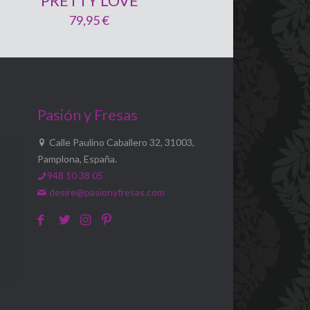
PRETTY LOVE
79,95
€
Pasión y Fresas
Calle Paulino Caballero 32, 31003,
Pamplona, España.
948 10 38 05
desire@pasionyfresas.com