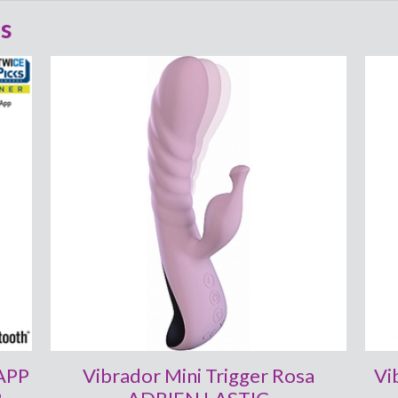
s
 APP
Vibrador Mini Trigger Rosa
Vi