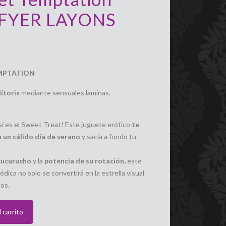
SFYER LAYONS
EMPTATION
lítoris
mediante sensuales lamínas.
sí es el Sweet Treat! Este juguete erótico
te
 un cálido día de verano
y sacia a fondo tu
cucurucho
y la
potencia de su rotación,
este
dica no solo se convertirá en la estrella visual
cos.
 carrito