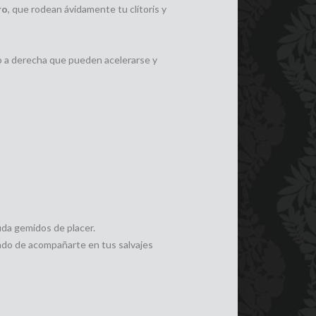
ro
, que rodean ávidamente tu clítoris y
o a derecha que pueden acelerarse y
duda gemidos de placer.
ado de acompañarte en tus salvajes