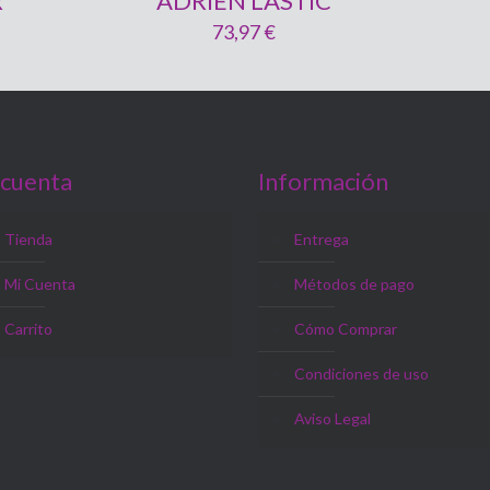
R
ADRIEN LASTIC
73,97
€
 cuenta
Información
Tienda
Entrega
Mi Cuenta
Métodos de pago
Carrito
Cómo Comprar
Condiciones de uso
Aviso Legal