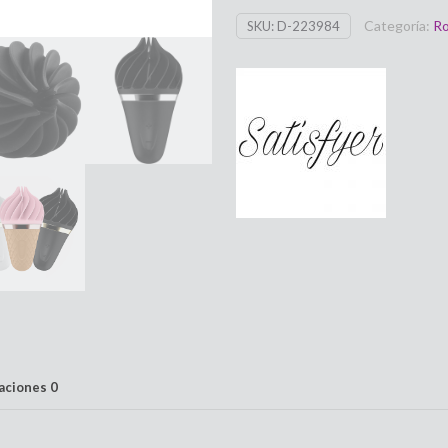
Temptation
Categoría:
Ro
SKU:
D-223984
Negro
SATISFYER
LAYONS
cantidad
raciones
0