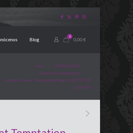
0
nócenos
Blog
0,00
€
Inicio
VIBRADORES
Rotadores/Rampantes
Rotador Sweet Temptation Negro SATISFYER
LAYONS
et Temptation