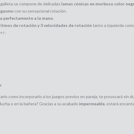
e galleta se compone de delicadas
lamas cónicas en morboso color neg
orgasmo
con su sensacional rotación.
a perfectamente a la mano
.
ritmos de rotación y 3 velocidades de rotación
tanto a izquierda com
+/-.
a
tario como incorporarlo a los juegos previos en pareja, te provocará sin 
 ducha o en la bañera? Gracias a su acabado
impermeable
, estará encant