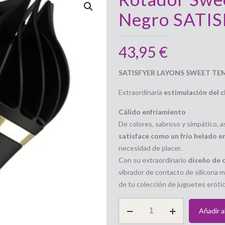
Negro SATI
43,95
€
SATISFYER LAYONS SWEET T
Extraordinaria
estimulación del c
Cálido enfriamiento
De colores, sabroso y simpático, a
satisface como un frío helado en
necesidad de placer.
Con su extraordinario
diseño de 
vibrador de contacto de silicona mé
de tu colección de juguetes eróti
Rotador
Añadir al
Sweet