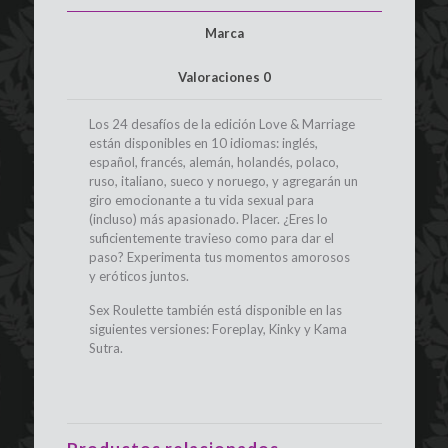
Marca
Valoraciones
0
Los 24 desafíos de la edición Love & Marriage
están disponibles en 10 idiomas: inglés,
español, francés, alemán, holandés, polaco,
ruso, italiano, sueco y noruego, y agregarán un
giro emocionante a tu vida sexual para
(incluso) más apasionado. Placer. ¿Eres lo
suficientemente travieso como para dar el
paso? Experimenta tus momentos amorosos
y eróticos juntos.
Sex Roulette también está disponible en las
siguientes versiones: Foreplay, Kinky y Kama
Sutra.