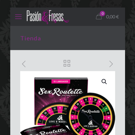
0
0,00
€
Tienda