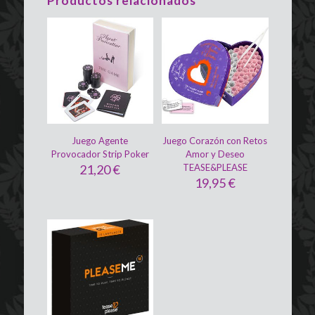
Productos relacionados
Juego Agente
Juego Corazón con Retos
Provocador Strip Poker
Amor y Deseo
21,20
€
TEASE&PLEASE
19,95
€