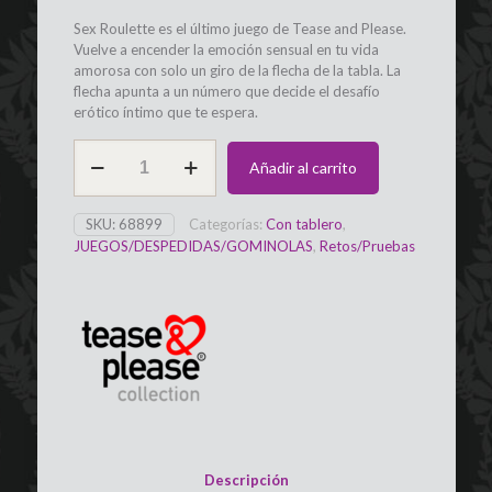
Sex Roulette es el último juego de Tease and Please.
Vuelve a encender la emoción sensual en tu vida
amorosa con solo un giro de la flecha de la tabla. La
flecha apunta a un número que decide el desafío
erótico íntimo que te espera.
Ruleta
Añadir al carrito
con
Retos
Love&Marriage
SKU:
68899
Categorías:
Con tablero
,
TEASE&PLEASE
JUEGOS/DESPEDIDAS/GOMINOLAS
,
Retos/Pruebas
cantidad
Descripción