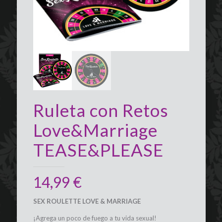
Ruleta con Retos
Love&Marriage
TEASE&PLEASE
14,99
€
SEX ROULETTE LOVE & MARRIAGE
¡Agrega un poco de fuego a tu vida sexual!