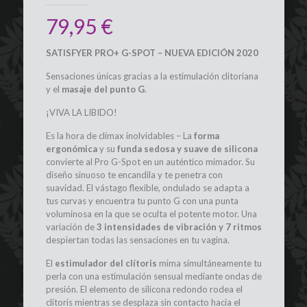
79,95
€
SATISFYER PRO+ G-SPOT – NUEVA EDICIÓN 2020
Sensaciones únicas gracias a la estimulación clitoriana
y el
masaje del punto G
.
¡VIVA LA LIBIDO!
Es la hora de clímax inolvidables – La
forma
ergonómica
y su
funda sedosa y suave de silicona
convierte al Pro G-Spot en un auténtico mimador. Su
diseño sinuoso te encandila y te penetra con
suavidad. El vástago flexible, ondulado se adapta a
tus curvas y encuentra tu punto G con una punta
voluminosa en la que se oculta el potente motor. Una
variación de
3 intensidades de vibración y 7 ritmos
despiertan todas las sensaciones en tu vagina.
El
estimulador del clítoris
mima simultáneamente tu
perla con una estimulación sensual mediante ondas de
presión. El elemento de silicona redondo rodea el
clítoris mientras se desplaza sin contacto hacia el