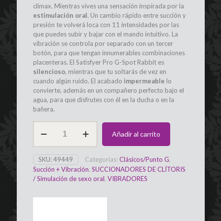
clímax. Mientras vives una sensación inspirada por la
estimulación oral
. Un cambio rápido entre succión y
presión te volverá loca con 11 intensidades por las
que puedes subir y bajar con el mando intuitivo. La
vibración se controla por separado con un tercer
botón, para que tengan innumerables combinaciones
placenteras. El Satisfyer Pro G-Spot Rabbit es
silencioso
, mientras que tu soltarás de vez en
cuando algún ruido. El acabado
impermeable
lo
convierte, además en un compañero perfecto bajo el
agua, para que disfrutes con él en la ducha o en la
bañera.
Vibrador
Añadir al carrito
con
Succionador
de
SKU:
49449
Categorías:
Clásicos/Punto G
,
Clítoris
Succión + Vibración
,
SUCCIONADORES DE CLÍTORIS
Pro+,
/ Simulación de sexo oral
,
VIBRADORES
G
Spot,
SATISFYER
cantidad