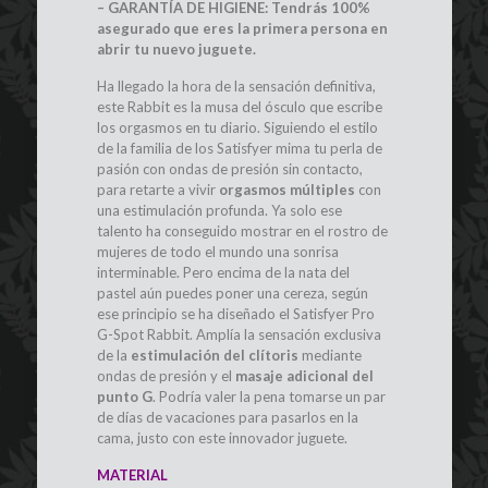
– GARANTÍA DE HIGIENE: Tendrás 100%
asegurado que eres la primera persona en
abrir tu nuevo juguete.
Ha llegado la hora de la sensación definitiva,
este Rabbit es la musa del ósculo que escribe
los orgasmos en tu diario. Siguiendo el estilo
de la familia de los Satisfyer mima tu perla de
pasión con ondas de presión sin contacto,
para retarte a vivir
orgasmos múltiples
con
una estimulación profunda. Ya solo ese
talento ha conseguido mostrar en el rostro de
mujeres de todo el mundo una sonrisa
interminable. Pero encima de la nata del
pastel aún puedes poner una cereza, según
ese principio se ha diseñado el Satisfyer Pro
G-Spot Rabbit. Amplía la sensación exclusiva
de la
estimulación del clítoris
mediante
ondas de presión y el
masaje adicional del
punto G
. Podría valer la pena tomarse un par
de días de vacaciones para pasarlos en la
cama, justo con este innovador juguete.
MATERIAL