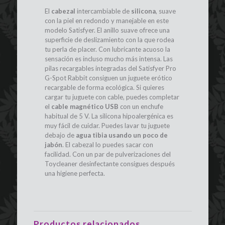
El
cabezal
intercambiable de
silicona
, suave
con la piel en redondo y manejable en este
modelo Satisfyer. El anillo suave ofrece una
superficie de deslizamiento con la que rodea
tu perla de placer. Con lubricante acuoso la
sensación es incluso mucho más intensa. Las
pilas recargables integradas del Satisfyer Pro
G-Spot Rabbit consiguen un juguete erótico
recargable de forma ecológica. Si quieres
cargar tu juguete con cable, puedes completar
el
cable magnético USB
con un enchufe
habitual de 5 V. La silicona hipoalergénica es
muy fácil de cuidar. Puedes lavar tu juguete
debajo de
agua tibia usando un poco de
jabón
. El cabezal lo puedes sacar con
facilidad. Con un par de pulverizaciones del
Toycleaner desinfectante consigues después
una higiene perfecta.
Productos relacionados