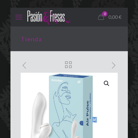
0
0,00
€
Tienda