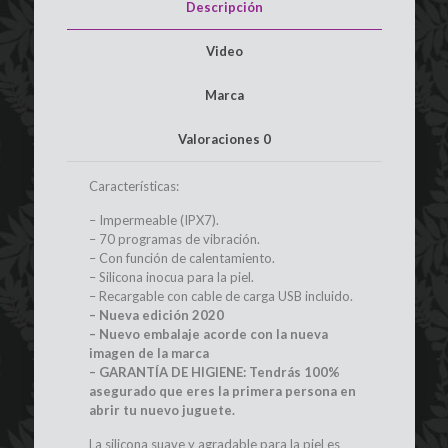
Descripción
Video
Marca
Valoraciones
0
Características:
– Impermeable (IPX7).
– 70 programas de vibración.
– Con función de calentamiento.
– Silicona inocua para la piel.
– Recargable con cable de carga USB incluido.
– Nueva edición 2020
– Nuevo embalaje acorde con la nueva
imagen de la marca
– GARANTÍA DE HIGIENE: Tendrás 100%
asegurado que eres la primera persona en
abrir tu nuevo juguete.
La silicona suave y agradable para la piel es