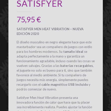
SATISFYER
75,95
€
SATISFYER MEN HEAT VIBRATION – NUEVA
EDICIÓN 2020
El diseño masculino en negro elegante hace que este
masturbador sea un compañero de juegos con estilo
para los hombres modernos. Su
tamaño ideal
se
adapta perfectamente a la mano y garantiza un
funcionamiento agradable, incluso cuando las cosas se
vuelven salvajes. Gracias a las
baterías recargables
,
el juguete no solo es bueno para ti, sino que también
favorece al medio ambiente. Si tu compañero de
juegos necesita más energía, simplemente puedes
recargarlo con el
cable magnético USB incluido
y
podrás comenzar de nuevo.
Satisfyer Men Heat Vibration presenta una
innovadora función de calor que hace que tu placer
sea increíblemente realista. Puedes ajustar la función