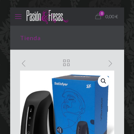
0
0,00
€
Tienda