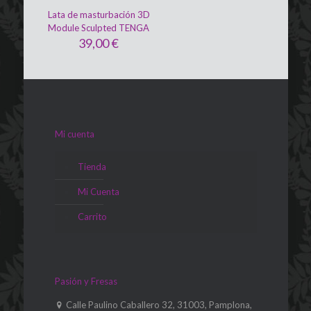
Lata de masturbación 3D
Module Sculpted TENGA
39,00
€
Mi cuenta
Tienda
Mi Cuenta
Carrito
Pasión y Fresas
Calle Paulino Caballero 32, 31003, Pamplona,