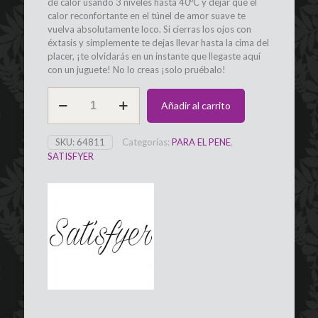
de calor usando 3 niveles hasta 40ºC y dejar que el
calor reconfortante en el túnel de amor suave te
vuelva absolutamente loco. Si cierras los ojos con
éxtasis y simplemente te dejas llevar hasta la cima del
placer, ¡te olvidarás en un instante que llegaste aquí
con un juguete! No lo creas ¡solo pruébalo!
Vibrador
Añadir al carrito
para
él
frio/calor/vibración
SKU:
64811
Categorías:
PARA EL PENE
,
MEN
SATISFYER
HEAT
VIBRATION
SATISFYER
cantidad