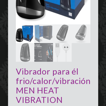
Vibrador para él
frio/calor/vibración
MEN HEAT
VIBRATION