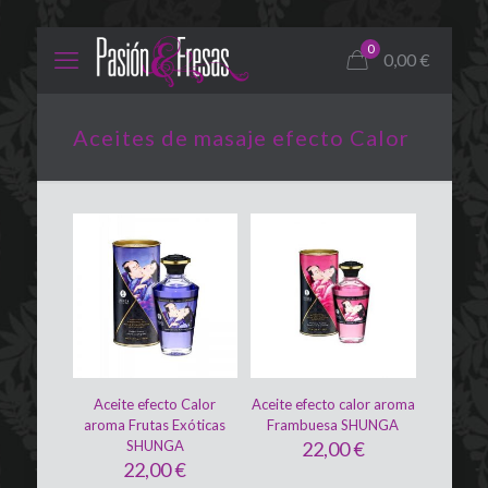
0
0,00
€
Aceites de masaje efecto Calor
Aceite efecto Calor
Aceite efecto calor aroma
aroma Frutas Exóticas
Frambuesa SHUNGA
SHUNGA
22,00
€
22,00
€