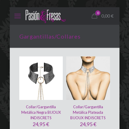
0
0,00
€
Gargantillas/Collares
Collar/Gargantilla
Collar/Gargantilla
Metálica Negra BIJOUX
Metálica Plateada
INDISCRETS
BIJOUX INDISCRETS
24,95
€
24,95
€