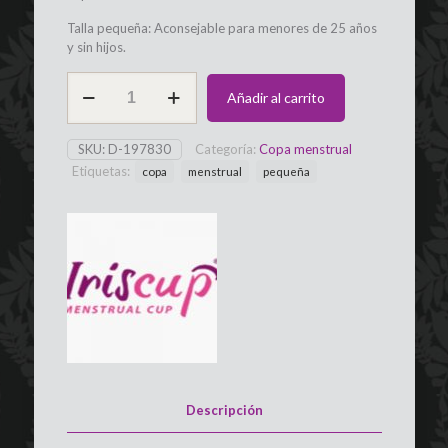
Talla pequeña: Aconsejable para menores de 25 años
y sin hijos.
Copa
Añadir al carrito
mestrual
Iriscup
talla
SKU:
D-197830
Categoría:
Copa menstrual
S
Etiquetas:
copa
menstrual
pequeña
cantidad
Descripción