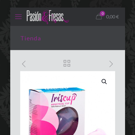
0
0,00
€
Tienda