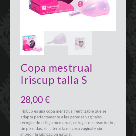
Copa mestrual
Iriscup talla S
28,00
€
IrisCup es una copa menstrual reutilizable que se
adapta perfectamente a las paredes vaginales
recogiendo el flujo menstrual, en lugar de absorberlo ,
sin pérdidas, sin alterar la mucosa vaginal y sin
impedir la lubricación natural.