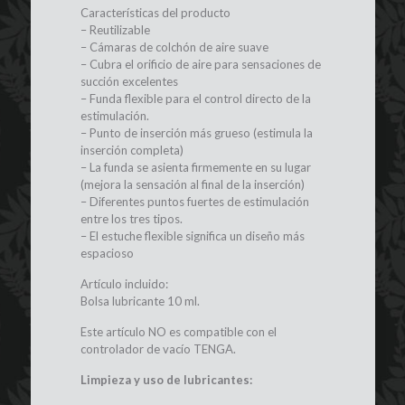
Características del producto
– Reutilizable
– Cámaras de colchón de aire suave
– Cubra el orificio de aire para sensaciones de
succión excelentes
– Funda flexible para el control directo de la
estimulación.
– Punto de inserción más grueso (estimula la
inserción completa)
– La funda se asienta firmemente en su lugar
(mejora la sensación al final de la inserción)
– Diferentes puntos fuertes de estimulación
entre los tres tipos.
– El estuche flexible significa un diseño más
espacioso
Artículo incluido:
Bolsa lubricante 10 ml.
Este artículo NO es compatible con el
controlador de vacío TENGA.
Limpieza y uso de lubricantes: