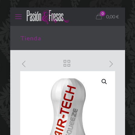
0
0,00
€
Tienda