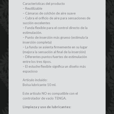
Características del producto
– Reutilizable
– Cámaras de colchón de aire suave
– Cubra el orificio de aire para sensaciones de
succión excelentes
– Funda flexible para el control directo de la
estimulación.
– Punto de inserción más grueso (estimula la
inserción completa)
– La funda se asienta firmemente en su lugar
(mejora la sensación al final de la inserción)
– Diferentes puntos fuertes de estimulación
entre los tres tipos.
– El estuche flexible significa un diseño más
espacioso
Artículo incluido:
Bolsa lubricante 10 ml.
Este artículo NO es compatible con el
controlador de vacío TENGA.
Limpieza y uso de lubricantes: