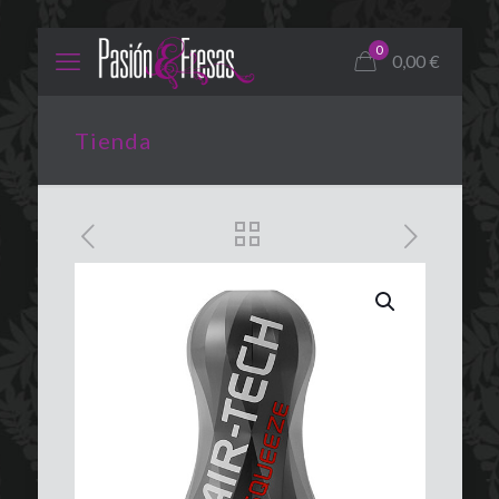
0
0,00
€
Tienda