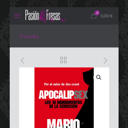
0
0,00
€
Tienda