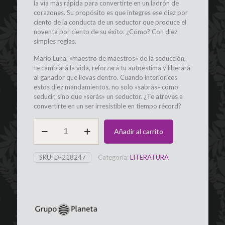
la vía más rápida para convertirte en un ladrón de
corazones. Su propósito es que integres ese diez por
ciento de la conducta de un seductor que produce el
noventa por ciento de su éxito. ¿Cómo? Con diez
simples reglas.
Mario Luna, «maestro de maestros» de la seducción,
te cambiará la vida, reforzará tu autoestima y liberará
al ganador que llevas dentro. Cuando interiorices
estos diez mandamientos, no solo «sabrás» cómo
seducir, sino que «serás» un seductor. ¿Te atreves a
convertirte en un ser irresistible en tiempo récord?
Libro
Añadir al carrito
Apocalípsex
Edición
Bolsillo,
SKU:
D-218247
Categoría:
LITERATURA
Mario
Luna
GRUPO
PLANETA
cantidad