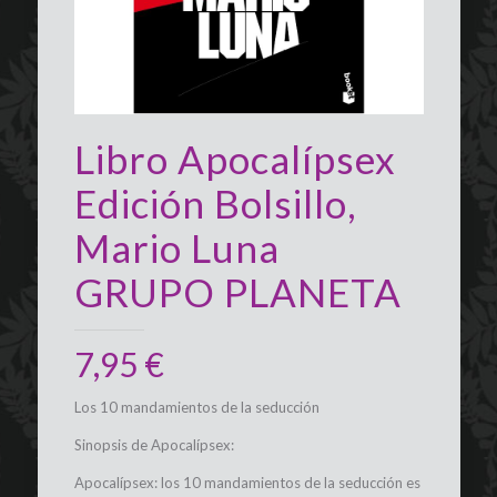
Libro Apocalípsex
Edición Bolsillo,
Mario Luna
GRUPO PLANETA
7,95
€
Los 10 mandamientos de la seducción
Sinopsis de Apocalípsex:
Apocalípsex: los 10 mandamientos de la seducción es