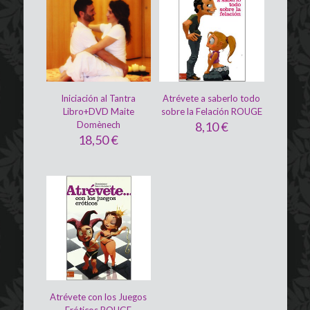
Iniciación al Tantra
Atrévete a saberlo todo
Libro+DVD Maite
sobre la Felación ROUGE
Domènech
8,10
€
18,50
€
Atrévete con los Juegos