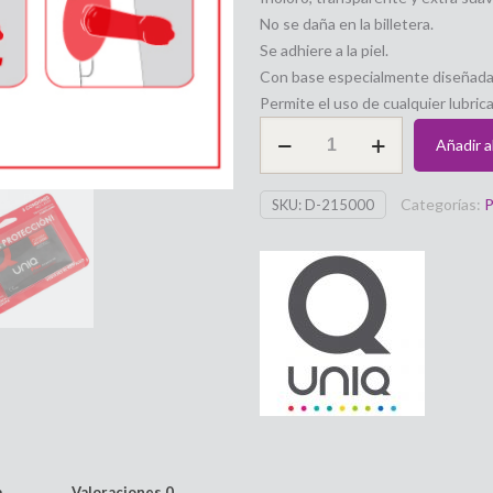
No se daña en la billetera.
Se adhiere a la piel.
Con base especialmente diseñada 
Permite el uso de cualquier lubric
Preservativo
Añadir al
sin
latex
Categorías:
P
SKU:
D-215000
para
el
pene
con
aro
protector
3
unidades
UNIQ
cantidad
a
Valoraciones
0