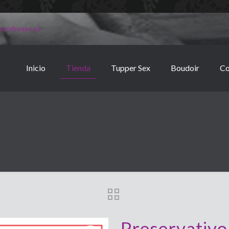
onyfresas.es
Inicio
Tienda
Tupper Sex
Boudoir
Co
Preservativo 