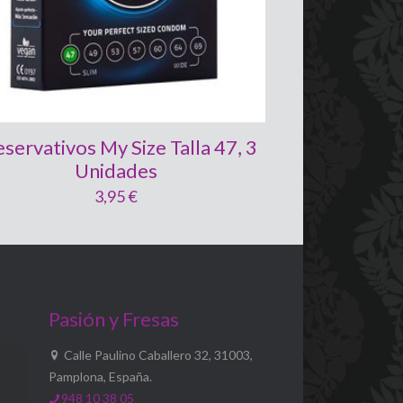
eservativos My Size Talla 47, 3
Unidades
3,95
€
Pasión y Fresas
Calle Paulino Caballero 32, 31003,
Pamplona, España.
948 10 38 05