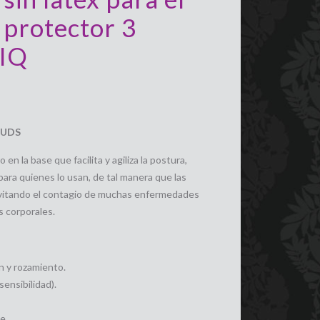
 protector 3
NIQ
3UDS
n la base que facilita y agiliza la postura,
ara quienes lo usan, de tal manera que las
evitando el contagio de muchas enfermedades
s corporales.
n y rozamiento.
ensibilidad).
e.