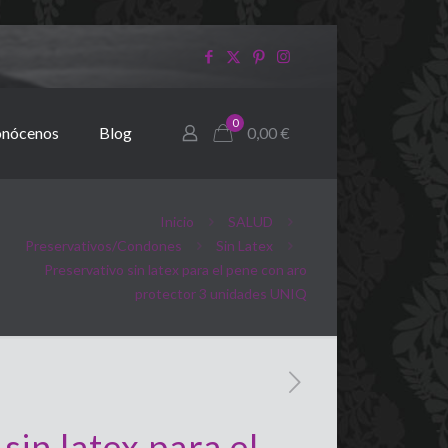
0
nócenos
Blog
0,00
€
Inicio
SALUD
Preservativos/Condones
Sin Latex
Preservativo sin latex para el pene con aro
protector 3 unidades UNIQ
sin latex para el