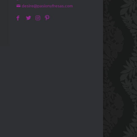
desire@pasionyfresas.com