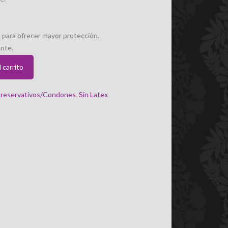
para ofrecer mayor protección.
ante.
 carrito
reservativos/Condones
,
Sin Latex