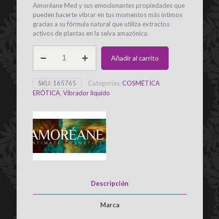
Amoréane Med y sus emocionantes propiedades que
pueden hacerte vibrar en tus momentos más íntimos
gracias a su fórmula natural que utiliza extractos
activos de plantas en la selva amazónica.
Vibrador
Añadir al carrito
Líquido
cereza
10
SKU:
165765
Categorías:
COSMÉTICA
ml
ERÓTICA
,
Vibrador liquido
AMOREANE
cantidad
Descripción
Marca