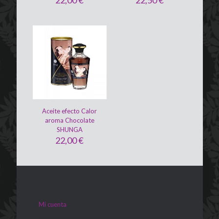
Aceite efecto Calor
aroma Chocolate
SHUNGA
22,00
€
Mi cuenta