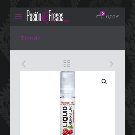
0
0,00
€
Tienda