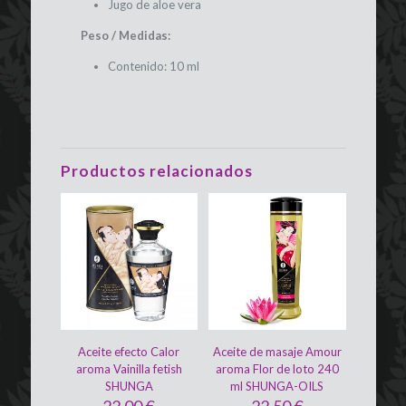
Jugo de aloe vera
Peso / Medidas:
Contenido: 10 ml
Productos relacionados
Aceite efecto Calor
Aceite de masaje Amour
aroma Vainilla fetish
aroma Flor de loto 240
SHUNGA
ml SHUNGA-OILS
22,00
€
22,50
€